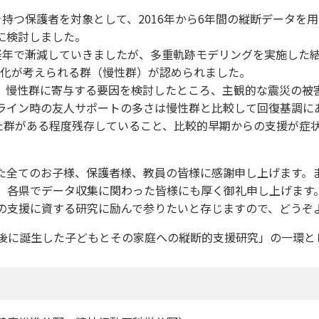
持つ保護者を対象として、2016年から6年間の縦断データを
に検討しました。
経年で漸減していきましたが、多重軌跡モデリングを実施した結
慢性化が考えられる群（慢性群）が認められました。
慢性群に寄与する要因を検討したところ、主観的な震災の被
ライン時の友人サポートの多さは慢性群と比較して回復基調に
した群がある程度残存していること、比較的早期からの支援が症
全てのお子様、保護者様、教員の皆様に感謝申し上げます。
、各県でデータ収集に関わった皆様にも厚く御礼申し上げます
の支援に資する研究に励んで参りたいと存じますので、どうぞ
災後に誕生した子どもとその家庭への縦断的支援研究」の一環と