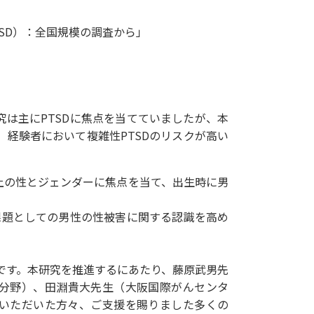
TSD）：全国規模の調査から」
は主にPTSDに焦点を当てていましたが、本
A）経験者において複雑性PTSDのリスクが高い
上の性とジェンダーに焦点を当て、出生時に男
題としての男性の性被害に関する認識を高め
です。
本研究を推進するにあたり、藤原武男先
分野）
、田淵
貴大
先生（大阪国際がんセンタ
いただいた方々、
ご支援を賜りました多くの