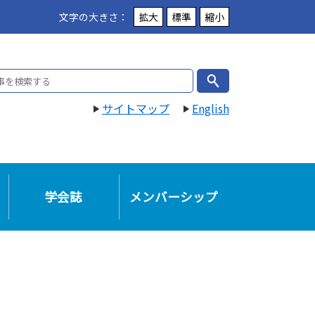
文字の大きさ
拡大
標準
縮小
本文へ
サイトマップ
English
学会誌
メンバーシップ