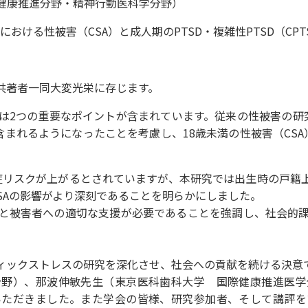
健康推進分野・精神行動医科学分野）
における性被害（CSA）と成人期のPTSD・複雑性PTSD（CP
共著者一同大変光栄に存じます。
2つの重要なポイントが含まれています。従来の性被害の研究
準に含まれるようになったことを考慮し、
18
歳未満
の性被害（CS
症リスクが上がるとされていますが、本研究では
出生時の戸籍
SAの影響がより深刻であることを明らかにしました。
と被害者への適切な支援が必要であることを強調し、社会的課
ックストレスの研究を深化させ、社会への貢献を続ける決意
分野
）、那波
伸敏先生（東京医科歯科大学 国際健康推進医学
いただきました。また
学会の皆様、研究参加者、そして講評を