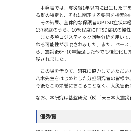
本発表では、震災後1年以内に出生した子を
る群の特定と、それに関連する要因を探索的
その結果、全体的な保護者のPTSD症状は
137家庭のうち、10％程度にPTSD症状の
また多項ロジスティック回帰分析を用いて、
わる可能性が示唆されました。また、ベース
ら、震災後6～10年経過した今でも慢性化
唆されました。
この場を借りて、研究に協力していただいた
八木先生をはじめとした分担研究者の皆様や
今後もこの栄誉におごることなく、大災害後
なお、本研究は基盤研究（B)「東日本大震
優秀賞