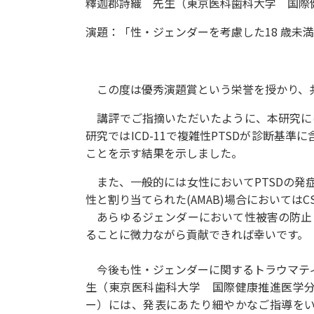
釋迦郡詩織 先生（東京医科歯科大学 国際
演題：「性・ジェンダーを考慮した18 歳未満
この度は優秀演題賞という栄誉を授かり、
講評でご指摘いただいたように、本研究には
研究ではICD-11で複雑性PTSDが診断基
ことを示す結果を示しました。
また、一般的には女性において
PTSD
の発
性と割り当てられた
(AMAB)
場合
においてはC
あらゆるジェンダーにおいて性被害の防止
ることに微力ながら貢献できれば幸いです。
今後も性・ジェンダーに関するトラウマティ
生（
東京医科歯科大学 国際健康推進医学
ー）には、発表にあたり細やかなご指導を