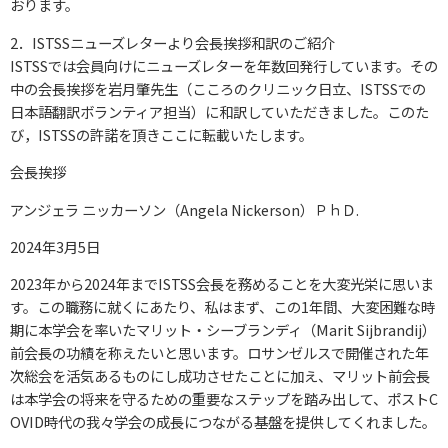
閲覧支援ツール
おります。
2．ISTSSニューズレターより会長挨拶和訳のご紹介
文字の大きさ
ISTSSでは会員向けにニューズレターを年数回発行しています。その
中の会長挨拶を岩月肇先生（こころのクリニック日立、ISTSSでの
拡大
標準
縮小
日本語翻訳ボランティア担当）に和訳していただきました。このた
び，ISTSSの許諾を頂きここに転載いたします。
会長挨拶
アンジェラ ニッカーソン（Angela Nickerson）ＰｈＤ.
2024年3月5日
2023年から2024年までISTSS会長を務めることを大変光栄に思いま
す。この職務に就くにあたり、私はまず、この1年間、大変困難な時
期に本学会を率いたマリット・シーブランディ（Marit Sijbrandij）
前会長の功績を称えたいと思います。ロサンゼルスで開催された年
次総会を活気あるものにし成功させたことに加え、マリット前会長
は本学会の将来を守るための重要なステップを踏み出して、ポストC
OVID時代の我々学会の成長につながる基盤を提供してくれました。