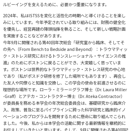
ルビーイングを支えるために、必要かつ重要になります。
2024年、私はISTSSを変化と活性化の時期へと導くけることを楽し
みにしています。今年予定されている取り組みには、財務の健全化
を優先し、経営再建の陣頭指揮を執ること、そして新しい戦略計画
を実施することなどがあります。
今年9月に開催される第40回年次総会「研究室から臨床、そしてそ
の先へ（From Bench to Bedside and Beyond）：トラウマティッ
ク・ストレス研究におけるトランスレーショナル・サイエンスの推
進」のためにボストンに戻ることができ、大変嬉しく思っていま
す。ボストンは世界的なトラウマティック・ストレス研究の中心地
であり（私がポスドク研修を修了した場所でもあります）、再会し
た友人や同僚らと知識を交換し、この学会の使命を前進させるのに
理想的な場所です。ローラ・ミラー＝グラフ博士（Dr. Laura Miller
-Graff）とアテカ・コントラクター博士（Dr. Ateka Contractor）
が委員長を務める本学会の年次総会委員会は、基礎研究から臨床介
入、政策、普及に至るパイプラインに跨った科学研究と臨床的イノ
ベーションのプログラムを開発するために懸命に取り組んでこられ
ました。今後、私からは本学会の活動に関する最新情報を継続的に
お伝えしていきたいと思います。そして、9月に開催される第40回記