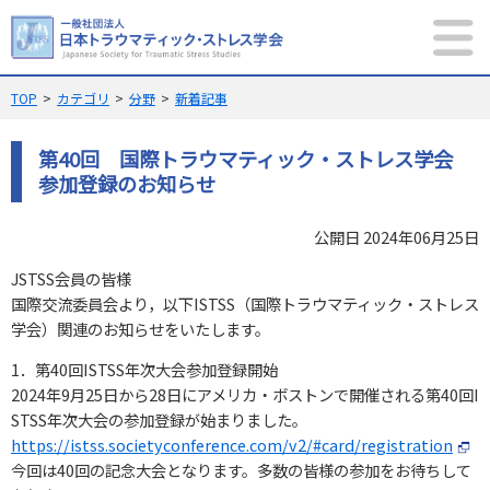
MENU
サイト内検索
TOP
カテゴリ
分野
新着記事
第40回 国際トラウマティック・ストレス学会
参加登録のお知らせ
公開日 2024年06月25日
メニュー
JSTSS会員の皆様
当学会について
規則集
国際交流委員会より，以下ISTSS（国際トラウマティック・ストレス
学会）関連のお知らせをいたします。
新着記事
PTSD
トピックス
1．第40回ISTSS年次大会参加登録開始
学術大会
学会誌
2024年9月25日から28日にアメリカ・ボストンで開催される第40回I
STSS年次大会の参加登録が始まりました。
メンバーシップ
English
https://istss.societyconference.com/v2/#card/registration
今回は40回の記念大会となります。多数の皆様の参加をお待ちして