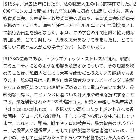
ISTSSは、過去15年にわたり、私の職業人生の中心的存在でした。2
008年にシカゴで開催された年次総会に初めて出席して以来、遠隔
教育委員会、公衆衛生・政策委員会の委員や、表彰委員会の委員長
を務めてきました。理事在任中、2019-2020年にかけて副会長とし
て執行委員会を務めました。私は、この学会の仲間意識と協力的な
雰囲気を、とても楽しみ、大きな恩恵を受けてきましたし、とても
親しい同僚や友人がこの学会メンバーに多くいます。
ISTSSの使命である、トラウマティック・ストレスが個人、家族、
コミュニティにどのような影響を及ぼすかについて、その知識を深
めることは、私個人としても大事な使命だと捉えている課題でもあ
ります。私の研究は、難民や亡命希望者のウェルビーイングに影響
を与える要因についての理解を深めることに重点を置いており、最
終的な目標は、エビデンスに基づいた介入策や政策を提供すること
です。最近刷新されたISTSS戦略計画は、研究と卓越した臨床実績
（clinical excellence）、多様でかつ高くコミットメントされた各
種団体、グローバルな影響力、そして財務的な強さを中心にしてい
ます。これらは、難民、戦争やテロの被害者、暴力被害のサバイバ
ー、現役軍人や退役軍人、そして自然災害の被害者達といった、世
界中の、そして生涯にわたってトラウマの影響を受けた人々のウェ