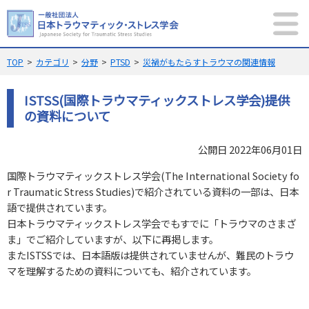
MENU
サイト内検索
TOP
カテゴリ
分野
PTSD
災禍がもたらすトラウマの関連情報
ISTSS(国際トラウマティックストレス学会)提供
の資料について
公開日 2022年06月01日
メニュー
国際トラウマティックストレス学会(The International Society fo
当学会について
規則集
r Traumatic Stress Studies)で紹介されている資料の一部は、日本
語で提供されています。
新着記事
PTSD
トピックス
日本トラウマティックストレス学会でもすでに「トラウマのさまざ
ま」でご紹介していますが、以下に再掲します。
学術大会
学会誌
またISTSSでは、日本語版は提供されていませんが、難民のトラウ
メンバーシップ
English
マを理解するための資料についても、紹介されています。