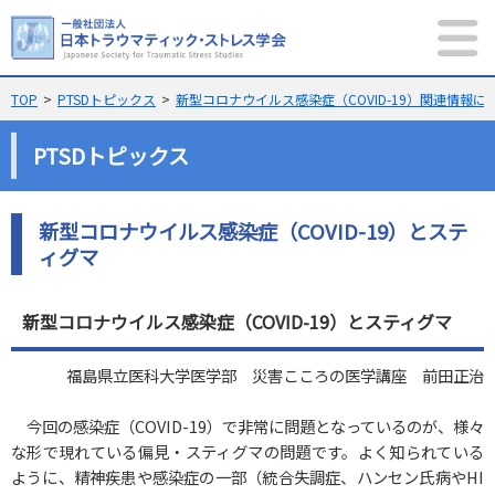
MENU
サイト内検索
TOP
PTSDトピックス
新型コロナウイルス感染症（COVID-19）関連情報に
PTSDトピックス
新型コロナウイルス感染症（COVID-19）とステ
メニュー
ィグマ
当学会について
規則集
新型コロナウイルス感染症（COVID-19）とスティグマ
新着記事
PTSD
トピックス
福島県立医科大学医学部 災害こころの医学講座 前田正治
学術大会
学会誌
今回の感染症（COVID-19）で非常に問題となっているのが、様々
メンバーシップ
English
な形で現れている偏見・スティグマの問題です。よく知られている
ように、精神疾患や感染症の一部（統合失調症、ハンセン氏病やHI