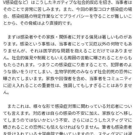
閲覧支援ツール
V感染症など）はこうしたネガティブな社会的反応を招き、当事者は
そのことで非常に苦しみます。また、今回の新型コロナ感染症の場
合、感染経路の特定作業などでプライバシーを守ることが難しいこ
文字の大きさ
とから、その脅威はより直接的です。
拡大
標準
縮小
まずは感染者やその家族・関係者に対する偏見は著しいものがあ
ります。感染という事態は、当事者にとって災厄以外の何物でもあ
りませんが、それは医学的な問題を抱えることだけではありませ
ん。社会的偏見や制裁ともいえる周囲の言動に曝されることからも
もたらされます。つまりこの感染症にり患することで、犯罪者のよ
うな扱いをうけてしまい、生物学的死のみならず社会的死の恐怖に
曝されてしまいます。家族や回復者を含め、当事者をコミュニティ
に迎え入れることの重要性は、強調してもしすぎることはありませ
ん。
またこれは、様々な形で感染症対策に関わっている対応者につい
ても言えます。対応者は自らの感染の不安に加え、家族などへ移し
てしまうのではないかという不安、さらにはこうしたスティグマに
晒されることの恐怖にも怯えなければなりません。筆者も感染患者
を受け入れている大学病院で働いていますので、スティグマには過