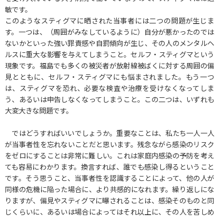
敏です。
このようなスティグマに晒された当事者には二つの問題が生じま
す。一つは、（周囲がみなしているように）自分が悪かったのでは
ないかといった強い罪責感や自罰傾向が生じ、その人のメンタルヘ
ルスに重大な影響を与えてしまうこと。セルフ・スティグマという
現象です。福島でも多くの被災者が放射線被ばくに対する周囲の偏
見とともに、セルフ・スティグマにも悩まされました。もう一つ
は、スティグマを恐れ、必要な検査や治療を受けなくなってしま
う、あるいは申告しなくなってしまうこと。この二つは、いずれも
大変大きな問題です。
ではどうすればいいでしょうか。重要なことは、私たち一人一人
が当事者性を忘れないことだと思います。残念ながら感染のリスク
をゼロにすることは非常に難しい。これは家庭内感染の予防を考え
ても容易にわかります。換言すれば、誰でも感染し得るということ
です。そう思うこと、当事者性を認識することによって、他の人が
同様の危機に陥った場合に、より共感的になれます。繰り返しにな
りますが、偏見やスティグマに曝されることは、感染そのものと同
じくらいに、あるいは場合によってはそれ以上に、その人を苦しめ