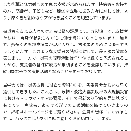
閲覧支援ツール
した衝撃と無力感への早急な支援が求められます。持病等をお持ち
の方、高齢者、子どもなど、脆弱な立場にある方々に対しては、よ
文字の大きさ
り手厚くきめ細かなケアが行き届くことを切望しています。
拡大
標準
縮小
被災者を支える人々のケアも喫緊の課題です。発災後、地元支援者
たちは、自身が被災しながらも働き続けてらっしゃいます。加え
て、数多くの外部支援者が現地入りし、被災者のために頑張ってら
っしゃいます。このような支援者の皆様に対して、最大限の敬意を
表します。一方で、災害の復興活動は年単位で続くと予想されるこ
とから、支援者の皆様に疲労が集積することを憂慮しています。持
続可能な形での支援活動となることを願っております。
当学会では、災害支援に役立つ資料(※)を、各委員会からいち早く
提供してきました。これらは、阪神・淡路大震災以降の大規模災害
におけるトラウマ・ケアの蓄積、そして最新の科学的知見に基づく
ものです。今後も、あらゆる形での支援活動を続けていきますの
で、詳細はホームページをご覧ください。会員の皆様におかれまし
ては、益々のご協力を引き続き宜しくお願い申し上げます。