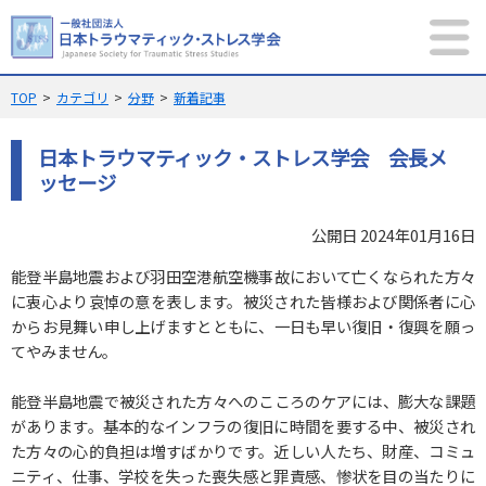
MENU
サイト内検索
TOP
カテゴリ
分野
新着記事
日本トラウマティック・ストレス学会 会長メ
ッセージ
公開日 2024年01月16日
メニュー
能登半島地震および羽田空港航空機事故において亡くなられた方々
当学会について
規則集
に衷心より哀悼の意を表します。被災された皆様および関係者に心
からお見舞い申し上げますとともに、一日も早い復旧・復興を願っ
新着記事
PTSD
トピックス
てやみません。
学術大会
学会誌
能登半島地震で被災された方々へのこころのケアには、膨大な課題
メンバーシップ
English
があります。基本的なインフラの復旧に時間を要する中、被災され
た方々の心的負担は増すばかりです。近しい人たち、財産、コミュ
ニティ、仕事、学校を失った喪失感と罪責感、惨状を目の当たりに