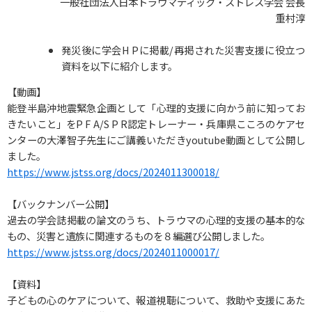
一般社団法人日本トラウマティック・ストレス学会 会長
重村淳
発災後に学会H Pに掲載/再掲された災害支援に役立つ
資料を以下に紹介します。
【動画】
能登半島沖地震緊急企画として「心理的支援に向かう前に知ってお
きたいこと」をP F A/S P R認定トレーナー・兵庫県こころのケアセ
ンターの大澤智子先生にご講義いただきyoutube動画として公開し
ました。
https://www.jstss.org/docs/2024011300018/
【バックナンバー公開】
過去の学会誌掲載の論文のうち、トラウマの心理的支援の基本的な
もの、災害と遺族に関連するものを８編選び公開しました。
https://www.jstss.org/docs/2024011000017/
【資料】
子どもの心のケアについて、報道視聴について、救助や支援にあた